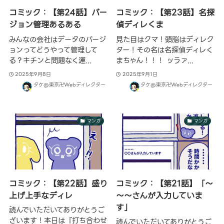
コミック：【第24話】バー
コミック：【第23話】名探
ジョン管理あるある
偵ディレくま
みんなの会社はデータのバージ
見た目はクマ！頭脳はディレク
ョンってどうやって管理して
ター！その名は名探偵ディレく
る？キチンと問題なく運...
まちゃん！！！ ッラァ...
2025年9月8日
2025年9月1日
タケ@東京卍Webディレクター
タケ@東京卍Webディレクター
マンガ
マンガ
コミック：【第22話】盛り
コミック：【第21話】「～
上げ上手なディレ
～～さんが入力していま
す」
読んでいただいてありがとうご
ざいます！本日は『打ち合わせ
読んでいただいてありがとうご