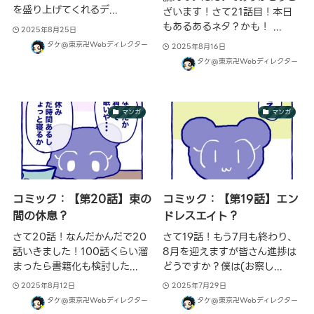
を盛り上げてくれるデ...
ざいます！さて21話目！本日
もあるあるネタ？かも！ ...
2025年8月25日
タケ@東京卍Webディレクター
2025年8月16日
タケ@東京卍Webディレクター
マンガ
マンガ
コミック：【第20話】束の
コミック：【第19話】エン
間の休息？
ドレスエイト？
さて20話！なんだかんだで20
さて19話！もう7月も終わり、
話いきました！100話くらい溜
8月を迎えますが皆さん進捗は
まったら書籍化も検討した...
どうですか？僕は(お察し...
2025年8月12日
2025年7月29日
タケ@東京卍Webディレクター
タケ@東京卍Webディレクター