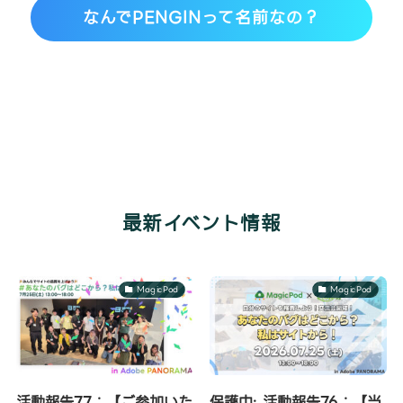
なんでPENGINって名前なの？
最新イベント情報
MagicPod
MagicPod
活動報告77：【ご参加いた
保護中: 活動報告76：【当