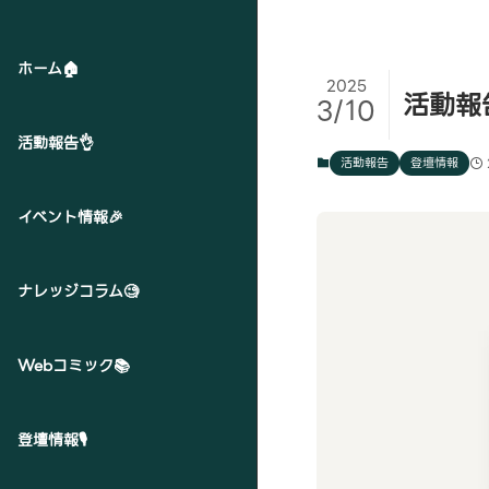
ホーム🏠
2025
活動報
3/10
活動報告👌
活動報告
登壇情報
イベント情報🎉
ナレッジコラム🧐
Webコミック📚
登壇情報🎙️