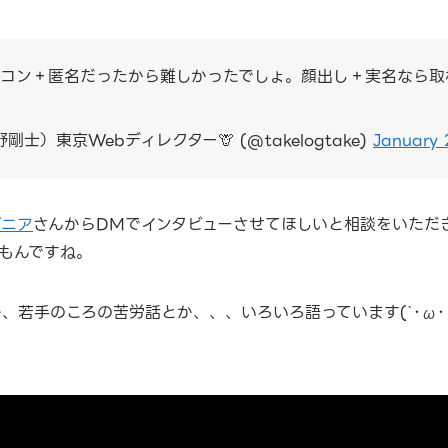
イコン＋匿名だったから難しかったでしょ。顔出し＋実名なら取
剛士）東京Webディレクター🦒 (@takelogtake)
January 
ジニア
さんからDMでインタビューさせてほしいと相談をいただ
もんですね。
、若手のころの苦労話とか、、、いろいろ語っています(`･ω･