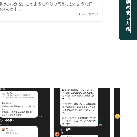
案件相談部屋始めました😘
けるのかな.. このような悩みの答えになるような経
んが未...
キャリアブック