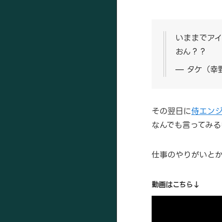
いままでア
おん？？
— タケ（幸野
その翌日に
侍エン
なんでも言ってみる
仕事のやりがいとか
動画はこちら↓