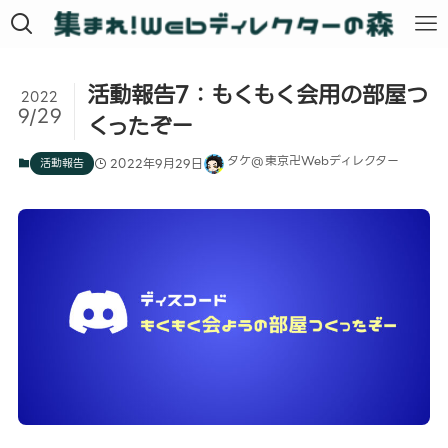
活動報告7：もくもく会用の部屋つ
2022
9/29
くったぞー
タケ@東京卍Webディレクター
活動報告
2022年9月29日