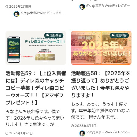
タケ@東京卍Webディレクター
2026年2月8日
タケ@東京卍Webディレクター
活動報告
活動報告
活動報告59：【上位入賞者
活動報告58：【2025年を
には】ディレ森のキャッチ
振り返って】ありがとうご
コピー募集！ディレ森コピ
ざいました！今年も色々や
ーウォーズ！！【アマギフ
りますよ！
プレゼント！】
ちっす、あっす、うっす！僕で
す。年末年始全然休めていない
みなさんお疲れ様です。僕で
僕です。 皆さん年末年...
す！2026年も色々やってまい
ります！ さて早速ですが.....
2026年1月4日
タケ@東京卍Webディレクター
2026年1月26日