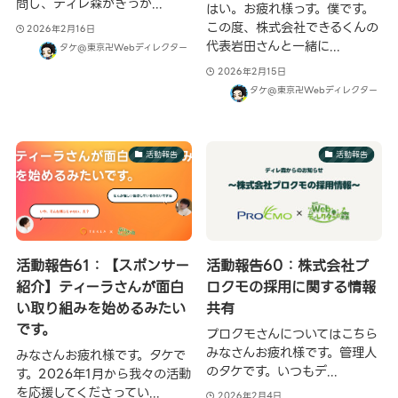
問し、ディレ森がきっか...
はい。お疲れ様っす。僕です。
この度、株式会社できるくんの
2026年2月16日
代表岩田さんと一緒に...
タケ@東京卍Webディレクター
2026年2月15日
タケ@東京卍Webディレクター
活動報告
活動報告
活動報告61：【スポンサー
活動報告60：株式会社プ
紹介】ティーラさんが面白
ロクモの採用に関する情報
い取り組みを始めるみたい
共有
です。
プロクモさんについてはこちら
みなさんお疲れ様です。管理人
みなさんお疲れ様です。タケで
のタケです。いつもデ...
す。2026年1月から我々の活動
を応援してくださってい...
2026年2月4日