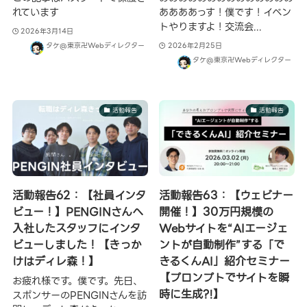
れています
ああああっす！僕です！イベン
トやりますよ！交流会...
2026年3月14日
タケ@東京卍Webディレクター
2026年2月25日
タケ@東京卍Webディレクター
活動報告
活動報告
活動報告62：【社員インタ
活動報告63：【ウェビナー
ビュー！】PENGINさんへ
開催！】30万円規模の
入社したスタッフにインタ
Webサイトを“AIエージェ
ビューしました！【きっか
ントが自動制作”する「で
けはディレ森！】
きるくんAI」紹介セミナー
【プロンプトでサイトを瞬
お疲れ様です。僕です。先日、
時に生成?!】
スポンサーのPENGINさんを訪