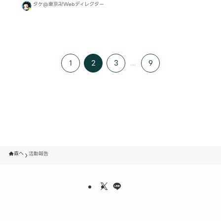
タケ@東京卍Webディレクター
1
2
3
...
9
森へ
活動報告