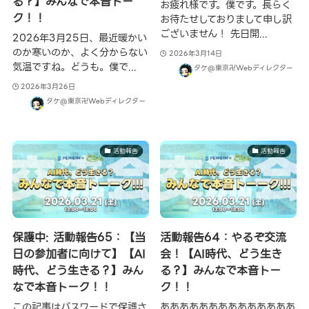
る？】みんなで本音トー
お疲れ様です。僕です。長らく
ク！！
お待たせしておりまして申し訳
ございません！ 先日開...
2026年3月25日、最近暖かい
のか寒いのか、よく分からない
2026年3月14日
気温ですね。どうも。僕で...
タケ@東京卍Webディレクター
2026年3月26日
タケ@東京卍Webディレクター
活動報告
活動報告
保護中: 活動報告65：【当
活動報告64：やるぞ交流
日の参加者に向けて】【AI
会！【AI時代、どう生き
時代、どう生きる？】みん
る？】みんなで本音トー
なで本音トーク！！
ク！！
この記事はパスワードで保護さ
ああああああああああああああ