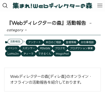
『Webディレクターの森』活動報告
–
category –
活動報告
アンケート
本日のご相談
登壇情報
お仕事相談
イベント
スポンサー
PENGIN
プロクモ
プロダクション事業
LoMaJin
ティーラ
できるくん
MagicPod
Webディレクターの森(ディレ森)のオンライン・
オフラインの活動報告を紹介しております。